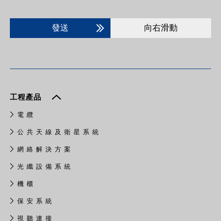
發送
向右滑動
工程產品
電 纜
公 共 天 線 及 衛 星 系 統
網 絡 解 決 方 案
光 纖 設 備 系 統
機 櫃
保 安 系 統
視 聽 連 接