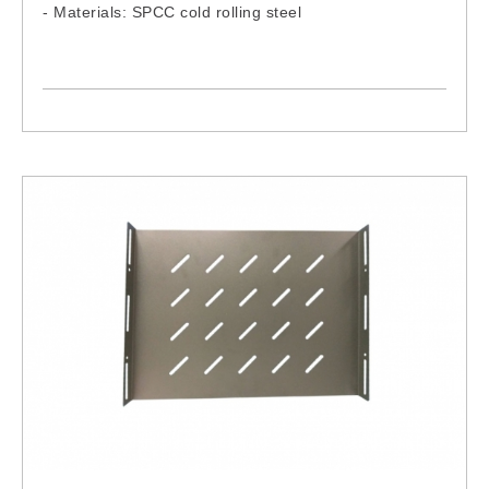
- Materials: SPCC cold rolling steel
- Model:
RKP-060WM
RKP-080WM