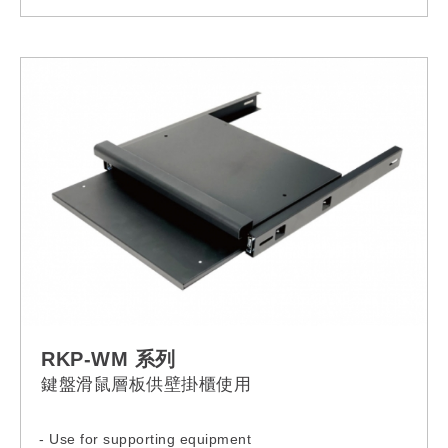
RPV-08NF-13A-C20
RPV-08NF-13A-16A
RPV-08NF-13A-32A
RPV-08NF-13L-13A
RPV-08NF-13L-C14
RPV-08NF-13L-C20
RPV-08NF-13L-16A
RPV-08NF-13L-32A
RPV-08NF-13R-13A
RPV-08NF-13R-C14
RPV-08NF-13R-C20
RPV-08NF-13R-16A
RPV-08NF-13R-32A
RPV-08NF-C13-13A
RPV-08NF-C13-C14
RPV-08NF-C13-C20
RPV-08NF-C13-16A
RPV-08NF-C13-32A
RKP-WM 系列
RPV-08NF-C19-13A
鍵盤滑鼠層板供壁掛櫃使用
RPV-08NF-C19-C14
RPV-08NF-C19-C20
RPV-08NF-C19-16A
- Use for supporting equipment
RPV-08NF-C19-32A