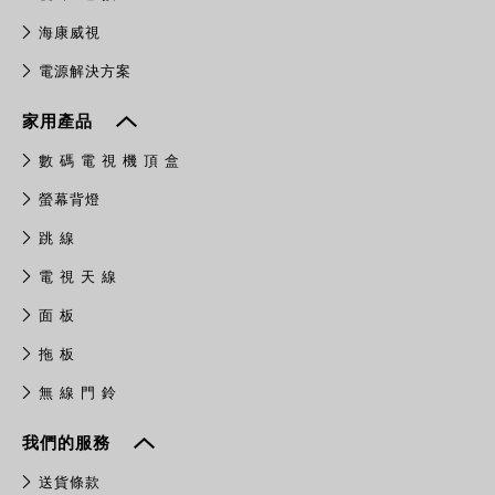
​海康威視
電源解決方案
家用產品
數 碼 電 視 機 頂 盒
螢幕背燈
跳 線
電 視 天 線
面 板
拖 板
無 線 門 鈴
我們的服務
送貨條款