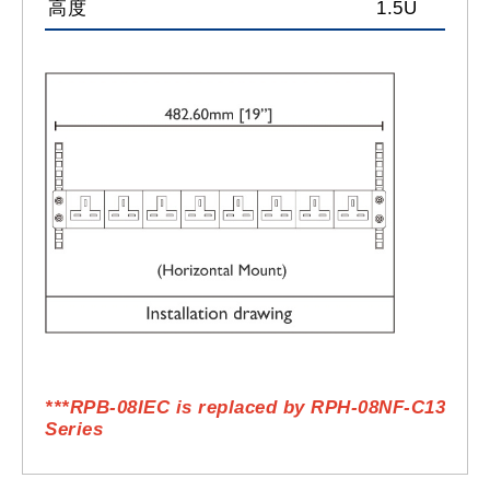
高度
1.5U
***RPB-08IEC is replaced by RPH-08NF-C13
Series