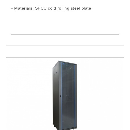
- Materials: SPCC cold rolling steel plate
Model:
RMH-1U
RMH-2U