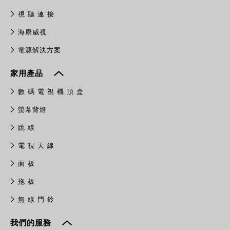
視 聽 連 接
​海康威視
電源解決方案
家用產品
數 碼 電 視 機 頂 盒
螢幕背燈
跳 線
電 視 天 線
面 板
拖 板
無 線 門 鈴
我們的服務