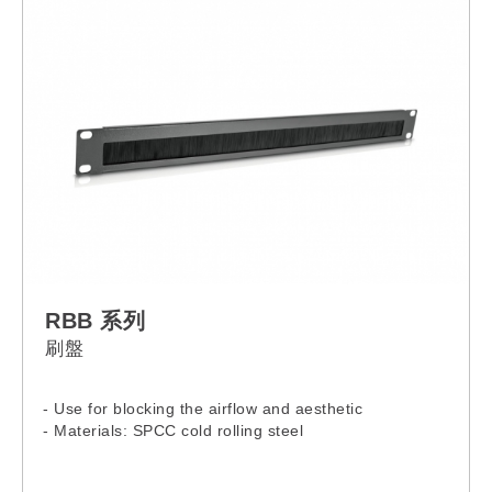
RPV-12VA-13L-C14
RPV-12VA-13L-C20
RPV-12VA-13L-16A
RPV-12VA-13L-32A
RPV-12VA-13R-13A
RPV-12VA-13R-C14
RPV-12VA-13R-C20
RPV-12VA-13R-16A
RPV-12VA-13R-32A
RPV-12VA-C13-13A
RPV-12VA-C13-C14
RPV-12VA-C13-C20
RPV-12VA-C13-16A
RPV-12VA-C13-32A
RBB 系列
RPV-12VA-C19-13A
刷盤
RPV-12VA-C19-C14
RPV-12VA-C19-C20
RPV-12VA-C19-16A
- Use for blocking the airflow and aesthetic
RPV-12VA-C19-32A
- Materials: SPCC cold rolling steel