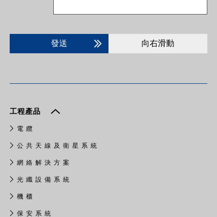
發送
向右滑動
工程產品
電 纜
公 共 天 線 及 衛 星 系 統
網 絡 解 決 方 案
光 纖 設 備 系 統
機 櫃
保 安 系 統