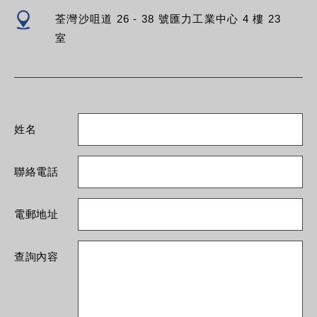
荃灣沙咀道 26 - 38 號匯力工業中心 4 樓 23
室
姓名
聯絡電話
電郵地址
查詢內容