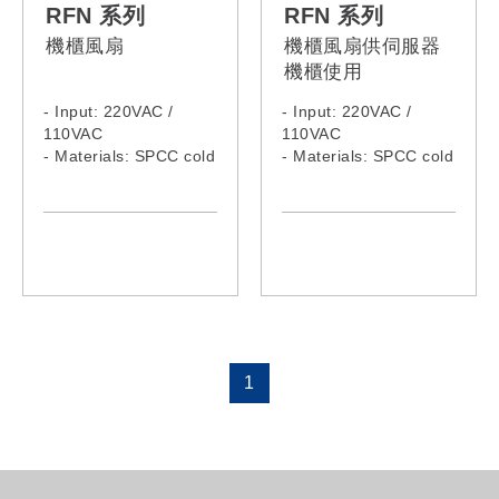
RFN 系列
RFN 系列
機櫃風扇
機櫃風扇供伺服器
機櫃使用
- Input: 220VAC /
- Input: 220VAC /
110VAC
110VAC
- Materials: SPCC cold
- Materials: SPCC cold
rolling steel plate
rolling steel plate
Model:
Model:
RFN-02F
RFN-04T
RFN-04F
1