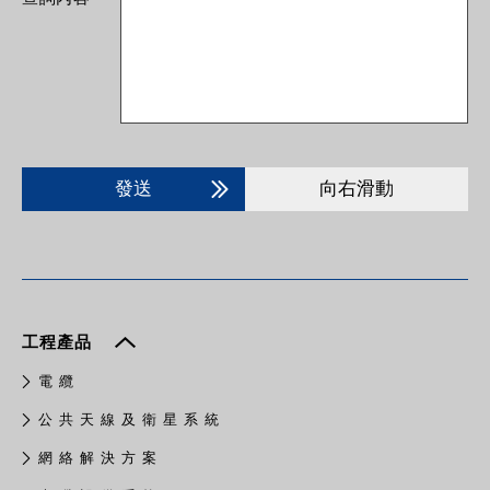
發送
向右滑動
工程產品
電 纜
公 共 天 線 及 衛 星 系 統
網 絡 解 決 方 案