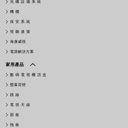
光 纖 設 備 系 統
機 櫃
保 安 系 統
視 聽 連 接
​海康威視
電源解決方案
家用產品
數 碼 電 視 機 頂 盒
螢幕背燈
跳 線
電 視 天 線
面 板
拖 板