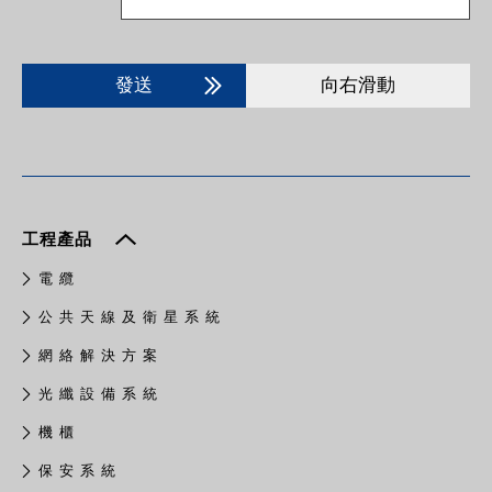
發送
向右滑動
工程產品
電 纜
公 共 天 線 及 衛 星 系 統
網 絡 解 決 方 案
光 纖 設 備 系 統
機 櫃
保 安 系 統