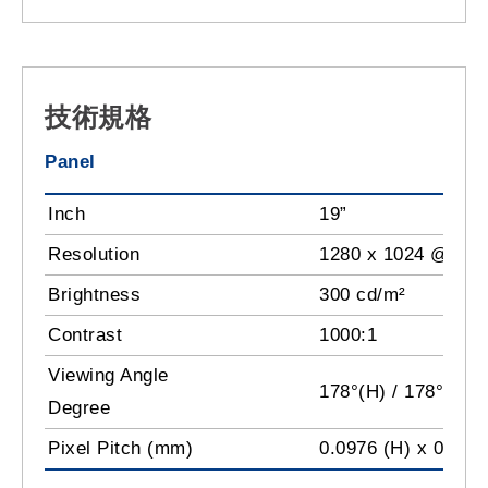
技術規格
Panel
Inch
19”
Resolution
1280 x 1024 @ 60
Brightness
300 cd/m²
Contrast
1000:1
Viewing Angle
178°(H) / 178°(V)
Degree
Pixel Pitch (mm)
0.0976 (H) x 0.2928