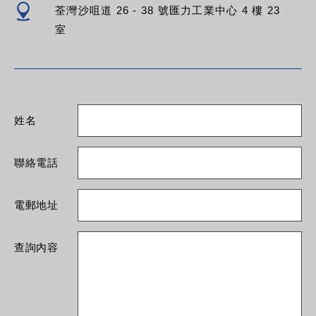
荃灣沙咀道 26 - 38 號匯力工業中心 4 樓 23
室
姓名
聯絡電話
電郵地址
查詢內容