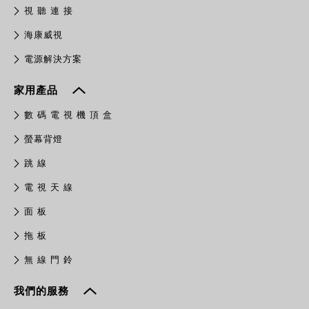
視 聽 連 接
​海康威視
電源解決方案
家用產品
數 碼 電 視 機 頂 盒
螢幕背燈
跳 線
電 視 天 線
面 板
拖 板
無 線 門 鈴
我們的服務