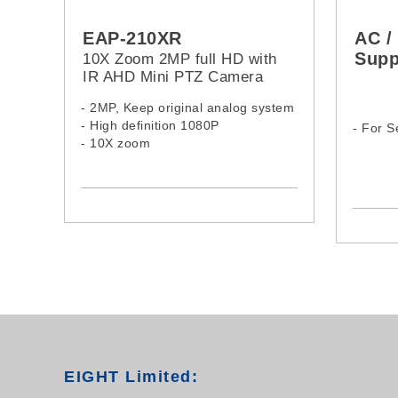
EAP-210XR
AC /
Supp
10X Zoom 2MP full HD with
IR AHD Mini PTZ Camera
- 2MP, Keep original analog system
- High definition 1080P
- For S
- 10X zoom
EIGHT Limited: