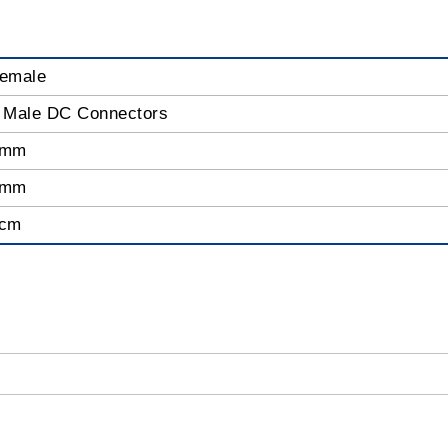
Female
 Male DC Connectors
1mm
5mm
 cm