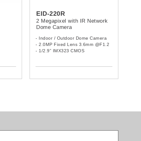
EID-220R
2 Megapixel with IR Network
Dome Camera
- Indoor / Outdoor Dome Camera
- 2.0MP Fixed Lens 3.6mm @F1.2
- 1/2.9” IMX323 CMOS
- 24 IR LEDs, 15M
- Complex Size
- Aluminum Housing
- H.265 / H.264 Compression