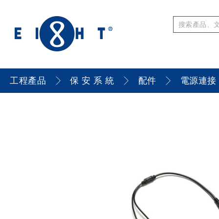
工程產品
保 安 系 統
配件
電源連接