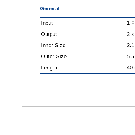
General
Input
1 
Output
2 x
Inner Size
2.
Outer Size
5.
Length
40