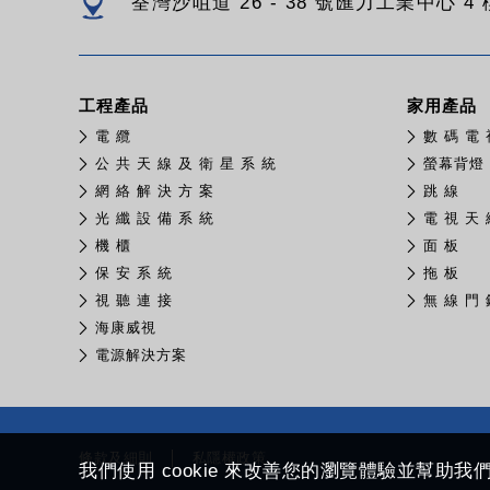
荃灣沙咀道 26 - 38 號匯力工業中心 4 樓
工程產品
家用產品
電 纜
數 碼 電 
公 共 天 線 及 衛 星 系 統
螢幕背燈
網 絡 解 決 方 案
跳 線
光 纖 設 備 系 統
電 視 天 
機 櫃
面 板
保 安 系 統
拖 板
視 聽 連 接
無 線 門 
​海康威視
電源解決方案
條款及細則
私隱權政策
我們使用 cookie 來改善您的瀏覽體驗並幫助