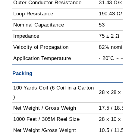
Outer Conductor Resistance
31.43 Ω/km
Loop Resistance
190.43 Ω/km
Nominal Capacitance
53
Impedance
75 ± 2 Ω
Velocity of Propagation
82% nominal
Application Temperature
- 20˚C ~ +60˚C
Packing
100 Yards Coil (6 Coil in a Carton
28 x 28 x 45 c
)
Net Weight / Gross Weigh
17.5 / 18.5 Kg
1000 Feet / 305M Reel Size
28 x 10 x 28 c
Net Weight /Gross Weight
10.5 / 11.5 Kg