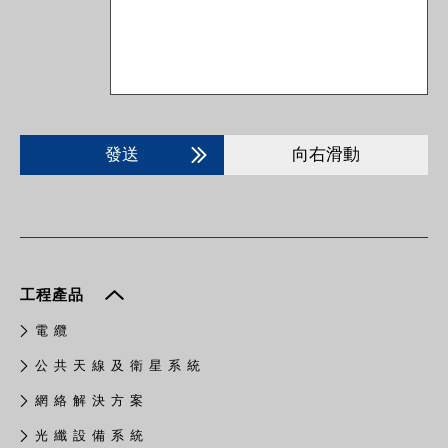
發送
向右滑動
工程產品
電 纜
公 共 天 線 及 衛 星 系 統
網 絡 解 決 方 案
光 纖 設 備 系 統