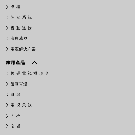
機 櫃
保 安 系 統
視 聽 連 接
​海康威視
電源解決方案
家用產品
數 碼 電 視 機 頂 盒
螢幕背燈
跳 線
電 視 天 線
面 板
拖 板