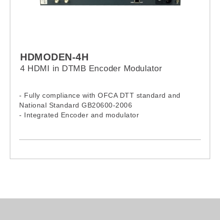
HDMODEN-4H
4 HDMI in DTMB Encoder Modulator
- Fully compliance with OFCA DTT standard and
National Standard GB20600-2006
- Integrated Encoder and modulator
- 4 HDMI inputs
- RF output- 36-900MHz
- Front panel LCD and remote NMS operation
- Compact: 19¨ 1U standard rack mount