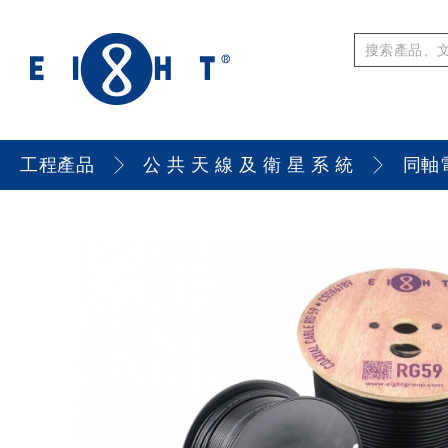
工程產品
公 共 天 線 及 衛 星 系 統
同軸