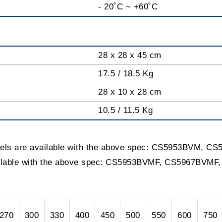
- 20˚C ~ +60˚C
28 x 28 x 45 cm
17.5 / 18.5 Kg
28 x 10 x 28 cm
10.5 / 11.5 Kg
dels are available with the above spec: CS5953BVM,
ailable with the above spec: CS5953BVMF, CS5967BV
270
300
330
400
450
500
550
600
750