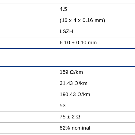
4.5
(16 x 4 x 0.16 mm)
LSZH
6.10 ± 0.10 mm
159 Ω/km
31.43 Ω/km
190.43 Ω/km
53
75 ± 2 Ω
82% nominal