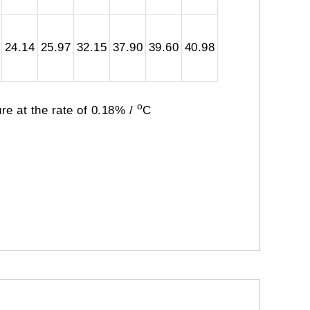
24.14
25.97
32.15
37.90
39.60
40.98
o
re at the rate of 0.18% /
C