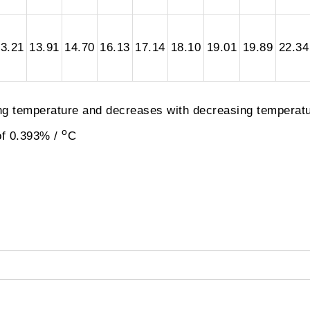
3.21
13.91
14.70
16.13
17.14
18.10
19.01
19.89
22.34
ing temperature and decreases with decreasing temperatu
o
of 0.393% /
C