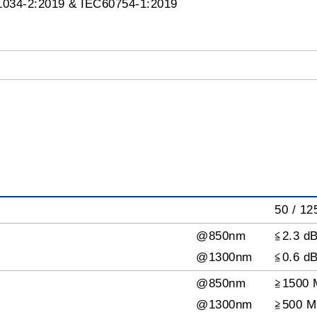
4-2:2019 & IEC60754-1:2019
50 / 1
@850nm
≦2.3 d
@1300nm
≦0.6 d
@850nm
≧1500 
@1300nm
≧500 M