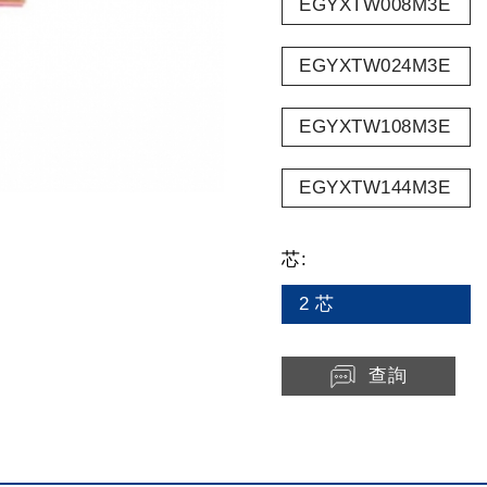
EGYXTW008M3E
EGYXTW024M3E
EGYXTW108M3E
EGYXTW144M3E
芯:
2 芯
查詢