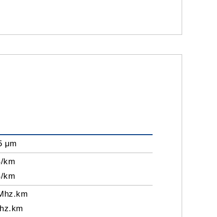
25 μm
B/km
B/km
Mhz.km
hz.km