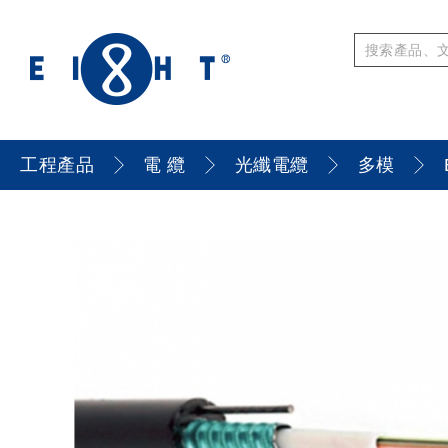
工程產品
電 纜
光纖電纜
多模