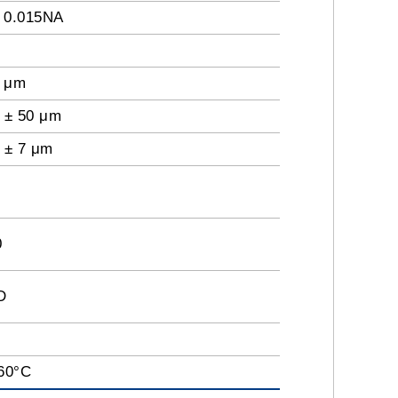
± 0.015NA
5 μm
 ± 50 μm
 ± 7 μm
0
D
60°C