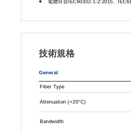
電纜符合IEC60332-1-2:2015、IEC6103
技術規格
General
Fiber Type
Attenuation (+20°C)
Bandwidth