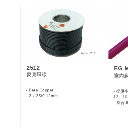
2512
EG 
麥克風線
室內多
- Bare Copper
- 提供
- 2 x 25/0.12mm
12、16
- 符合 I
IEC610
1:2019
IEC62
ITU-TG