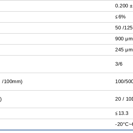
0.200 
≦6%
50 /12
900 μm
245 μm
3/6
N /100mm)
100/50
)
20 / 10
≦13.3
-20°C~