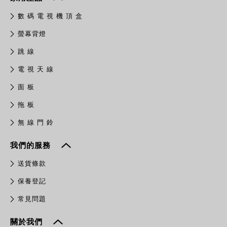
數 碼 電 視 機 頂 盒
螢幕背燈
跳 線
電 視 天 線
面 板
拖 板
無 線 門 鈴
我們的服務
送貨條款
保養登記
常見問題
關於我們