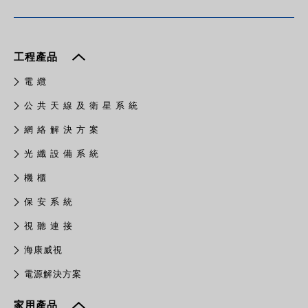
工程產品
電 纜
公 共 天 線 及 衛 星 系 統
網 絡 解 決 方 案
光 纖 設 備 系 統
機 櫃
保 安 系 統
視 聽 連 接
​海康威視
電源解決方案
家用產品